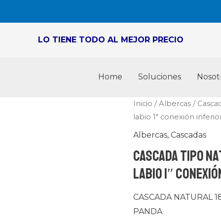
LO TIENE TODO AL MEJOR PRECIO
Home
Soluciones
Nosot
Cascada
Inicio
/
Albercas
/
Casca
labio 1″ conexión inferior
tipo
Natural
Albercas
,
Cascadas
Panda
Cascada tipo Na
serie
labio 1″ conexió
Wfall
18″
CASCADA NATURAL 18″
labio
PANDA
1″