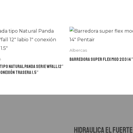
Albercas
Barredora super flex mod 203 14″
s
tipo Natural Panda serie Wfall 12″
conexión trasera 1.5″
Hidraulica el fuerte