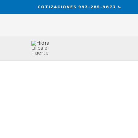
Ir
COTIZACIONES 993-285-9873 📞
al
contenido