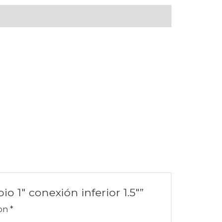
o 1″ conexión inferior 1.5″”
con
*