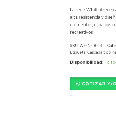
conexión
La serie Wfall ofrece 
inferior
alta resistencia y dis
1.5″
elementos, espacios re
cantidad
recreativos.
SKU:
WF-N-18-1-I
Cate
Etiqueta:
Cascada tipo na
Disponibilidad:
1 dis
COTIZAR Y/
-