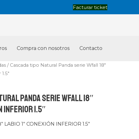
Panda
Facturar ticket
serie
Wfall
18″
labio
ros
Compra con nosotros
Contacto
1″
conexión
das
/ Cascada tipo Natural Panda serie Wfall 18″
inferior
 1.5″
1.5″
cantidad
tural Panda serie Wfall 18″
n inferior 1.5″
 LABIO 1″ CONEXIÓN INFERIOR 1.5″