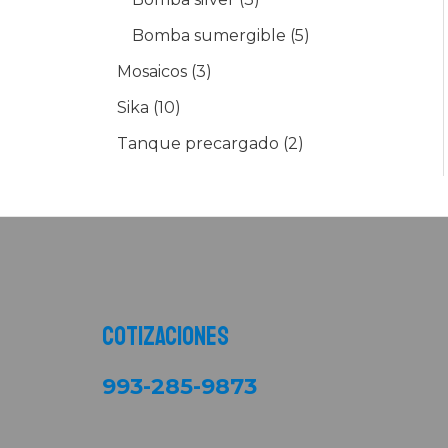
Bomba sumergible
5
Mosaicos
3
Sika
10
Tanque precargado
2
Cotizaciones
993-285-9873