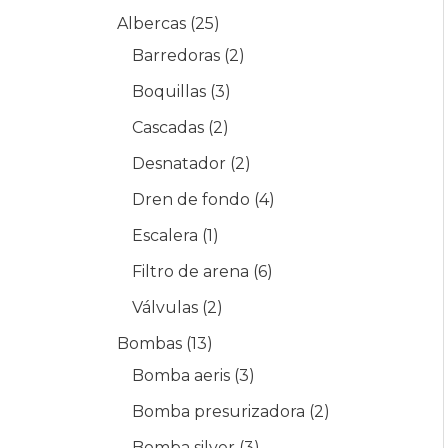
Albercas
25
Barredoras
2
Boquillas
3
Cascadas
2
Desnatador
2
Dren de fondo
4
Escalera
1
Filtro de arena
6
Válvulas
2
Bombas
13
Bomba aeris
3
Bomba presurizadora
2
Bomba silver
3