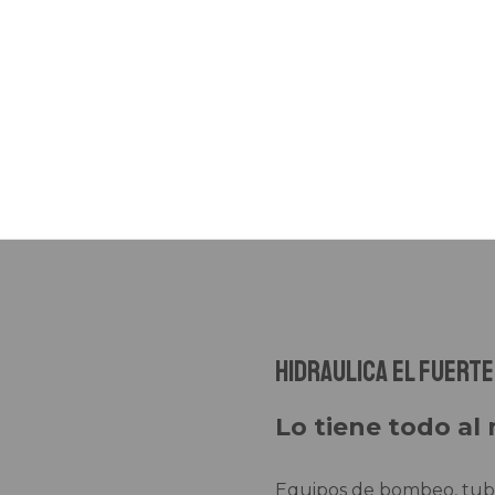
Hidraulica el fuerte
Lo tiene todo al 
Equipos de bombeo, tuber